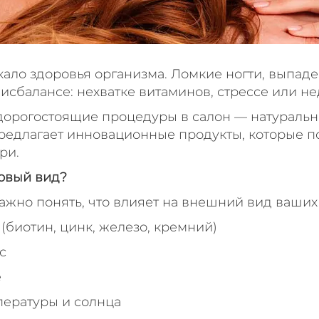
кало здоровья организма. Ломкие ногти, выпаде
исбалансе: нехватке витаминов, стрессе или н
 дорогостоящие процедуры в салон — натуральн
редлагает инновационные продукты, которые по
ри.
ровый вид?
важно понять, что влияет на внешний вид ваших 
(биотин, цинк, железо, кремний)
с
е
пературы и солнца