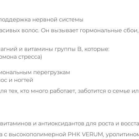
и поддержка нервной системы
расивых волос. Он вызывает гормональные сбои
гний и витамины группы B, которые:
рмона стресса)
циональным перегрузкам
ос и ногтей
тех, кто много работает, заботится о семье ил
витаминов и антиоксидантов для роста и восс
а с высокополимерной РНК VERUM, уролитином