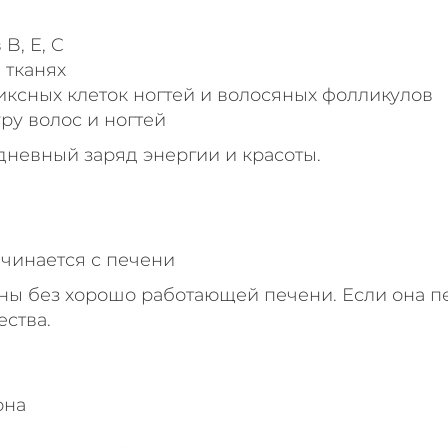
B, E, C
 тканях
ксных клеток ногтей и волосяных фолликулов
уру волос и ногтей
невный заряд энергии и красоты.
ачинается с печени
ны без хорошо работающей печени. Если она п
ства.
она